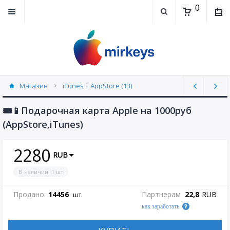
0
Магазин
iTunes | AppStore (13)
🎟📱Подарочная карта Apple на 1000руб
(AppStore,iTunes)
2280
RUB
В наличии
:
1
шт
Продано
14456
Партнерам
22,8
RUB
шт.
как заработать