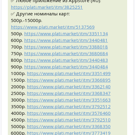
✅ Любое приложение из AppStore (RU):
https://plati.market/itm/3825251
✅ Другие номиналы карт:
500р.-15000р.
https://www.plati.market/itm/5137569
500р.
https://www.plati.market/itm/3351134
600р.
https://www.plati.market/itm/3440481
700р.
https://www.plati.market/itm/3388018
750р.
https://www.plati.market/itm/3680684
800р.
https://www.plati.market/itm/3440483
900р.
https://www.plati.market/itm/3440484
1000р.
https://www.plati.market/itm/3351499
1500р.
https://www.plati.market/itm/3366895
2000р.
https://www.plati.market/itm/3362140
2500р.
https://www.plati.market/itm/3368347
3000р.
https://www.plati.market/itm/3351663
3500р.
https://www.plati.market/itm/3792512
4000р.
https://www.plati.market/itm/3576460
4500р.
https://www.plati.market/itm/3792510
5000р.
https://www.plati.market/itm/3368350
6000р.
https://www.plati.market/itm/3773419