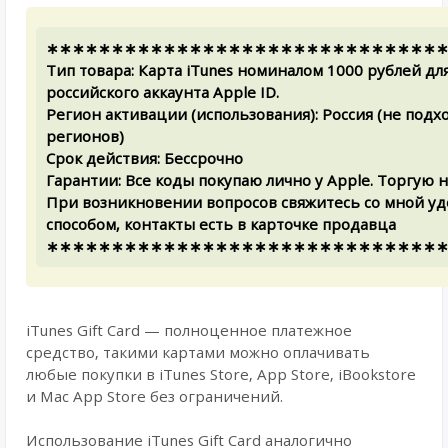
∗∗∗∗∗∗∗∗∗∗∗∗∗∗∗∗∗∗∗∗∗∗∗∗∗∗∗∗∗∗
Тип товара: Карта iTunes номиналом 1000 рублей дл
российского аккаунта Apple ID.
Регион активации (использования): Россия (не подх
регионов)
Срок действия: Бессрочно
Гарантии: Все коды покупаю лично у Apple. Торгую н
При возникновении вопросов свяжитесь со мной уд
способом, контакты есть в карточке продавца
∗∗∗∗∗∗∗∗∗∗∗∗∗∗∗∗∗∗∗∗∗∗∗∗∗∗∗∗∗∗
iTunes Gift Card — полноценное платежное
средство, такими картами можно оплачивать
любые покупки в iTunes Store, App Store, iBookstore
и Mac App Store без ограничений.
Использование iTunes Gift Card аналогично