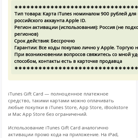
∗∗∗∗∗∗∗∗∗∗∗∗∗∗∗∗∗∗∗∗∗∗∗∗∗∗∗∗∗∗
Тип товара: Карта iTunes номиналом 900 рублей для
российского аккаунта Apple ID.
Регион активации (использования): Россия (не подх
регионов)
Срок действия: Бессрочно
Гарантии: Все коды покупаю лично у Apple. Торгую н
При возникновении вопросов свяжитесь со мной уд
способом, контакты есть в карточке продавца
∗∗∗∗∗∗∗∗∗∗∗∗∗∗∗∗∗∗∗∗∗∗∗∗∗∗∗∗∗∗
iTunes Gift Card — полноценное платежное
средство, такими картами можно оплачивать
любые покупки в iTunes Store, App Store, iBookstore
и Mac App Store без ограничений.
Использование iTunes Gift Card аналогично
активации промо кода на приложение. На iPad,